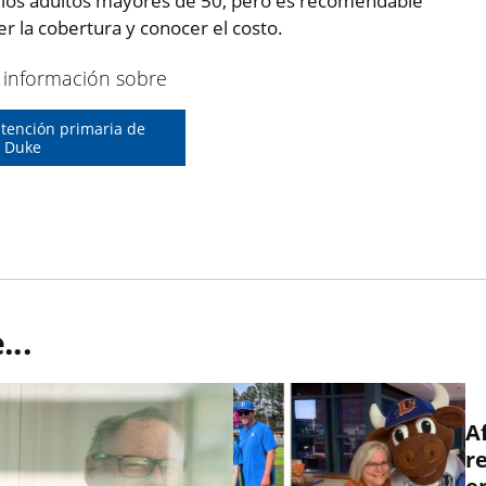
s los adultos mayores de 50, pero es recomendable
r la cobertura y conocer el costo.
información sobre
atención primaria de
Duke
..
A
r