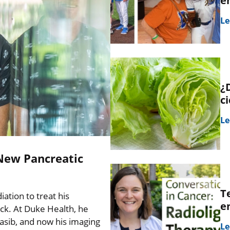
e
Le
¿
ci
Le
New Pancreatic
T
tion to treat his
e
ck. At Duke Health, he
nrasib, and now his imaging
Le