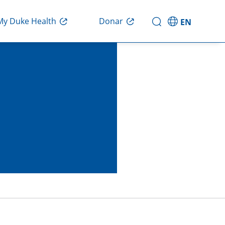
My Duke Health
Donar
EN