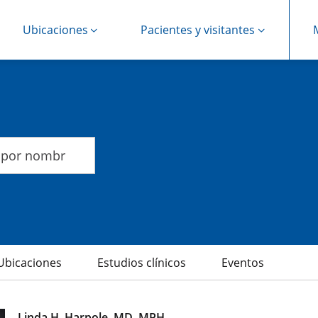
Ubicaciones
Pacientes y visitantes
th
Ubicaciones
Estudios clínicos
Eventos
gnature Care
Linda H. Harpole, MD, MPH